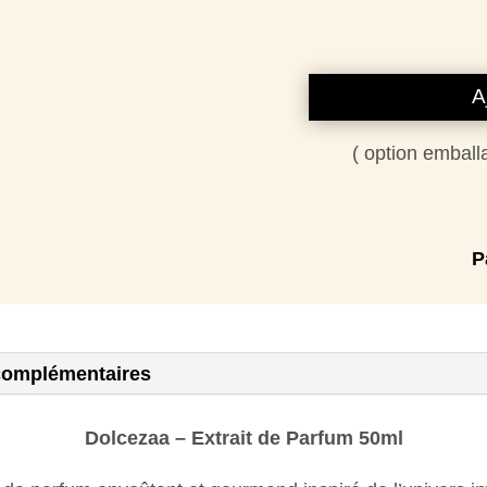
A
( option emball
P
complémentaires
Dolcezaa – Extrait de Parfum 50ml