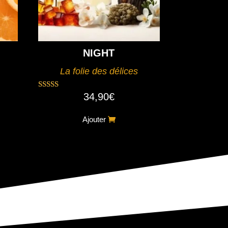
NIGHT
La folie des délices
34,90
€
Note
5.00
sur 5
Ajouter