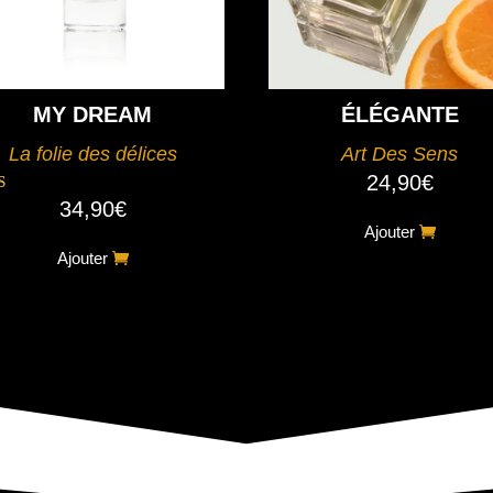
MY DREAM
ÉLÉGANTE
La folie des délices
Art Des Sens
24,90
€
34,90
€
ote
5.00
Ajouter
ur 5
Ajouter