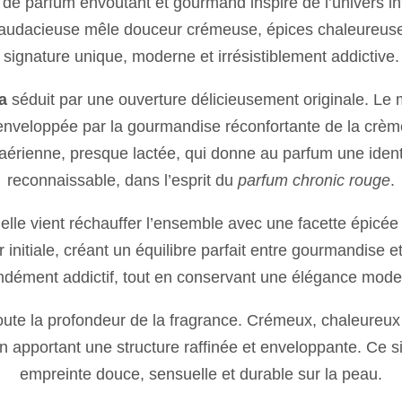
it de parfum envoûtant et gourmand inspiré de l’univers 
e audacieuse mêle douceur crémeuse, épices chaleureuses 
signature unique, moderne et irrésistiblement addictive.
a
séduit par une ouverture délicieusement originale. Le 
nveloppée par la gourmandise réconfortante de la crèm
aérienne, presque lactée, qui donne au parfum une iden
reconnaissable, dans l’esprit du
parfum chronic rouge
.
lle vient réchauffer l’ensemble avec une facette épicée
nitiale, créant un équilibre parfait entre gourmandise et
dément addictif, tout en conservant une élégance moder
toute la profondeur de la fragrance. Crémeux, chaleureux 
n apportant une structure raffinée et enveloppante. Ce 
empreinte douce, sensuelle et durable sur la peau.