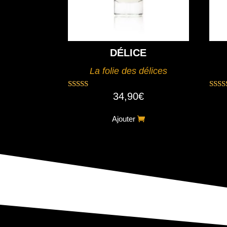
DÉLICE
La folie des délices
34,90
€
Note
N
5.00
sur 5
s
Ajouter