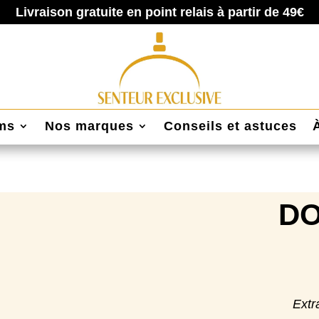
Livraison gratuite en point relais à partir de 49€
ums
Nos marques
Conseils et astuces
D
Extr