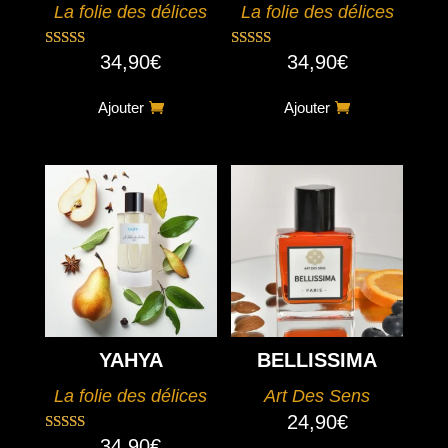
La folie des délices
La folie des délices
34,90
€
34,90
€
Note
Note
4.80
5.00
sur 5
sur 5
Ajouter
Ajouter
YAHYA
BELLISSIMA
La folie des délices
Art Des Sens
24,90
€
34,90
€
Note