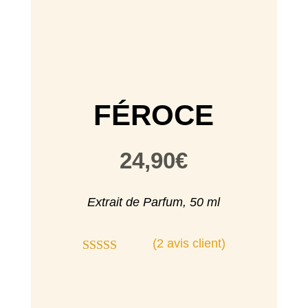
FÉROCE
24,90
€
Extrait de Parfum, 50 ml
(
2
avis client)
Noté
5.00
sur 5 basé
sur
notations
client