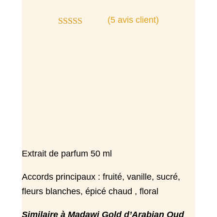
(
5
avis client)
Noté
4.80
sur 5 basé
sur
notations
client
Extrait de parfum 50 ml
Accords principaux : fruité, vanille, sucré,
fleurs blanches, épicé chaud , floral
Similaire à Madawi Gold d’Arabian Oud