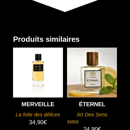
Produits similaires
MERVEILLE
ÉTERNEL
La folie des délices
Art Des Sens
34,90
€
24,90
€
Note