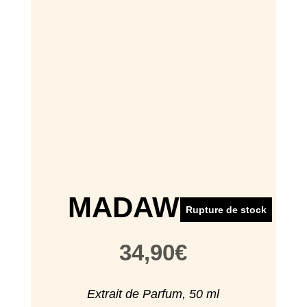
MADAWI OR
Rupture de stock
34,90
€
Extrait de Parfum, 50 ml