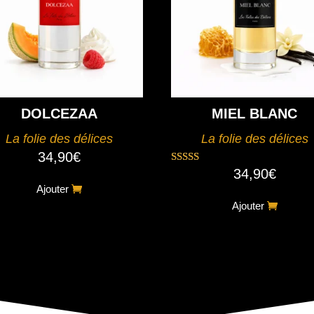
DOLCEZAA
MIEL BLANC
La folie des délices
La folie des délices
34,90
€
34,90
€
Note
5.00
Ajouter
sur 5
Ajouter