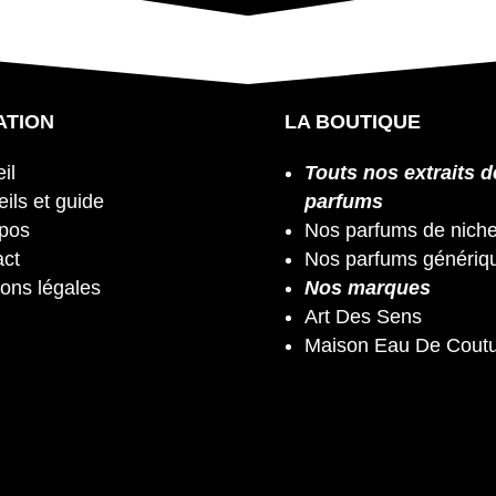
ATION
LA BOUTIQUE
il
Touts nos extraits d
ils et guide
parfums
opos
Nos parfums de nich
act
Nos parfums génériq
ons légales
Nos marques
Art Des Sens
Maison Eau De Cout