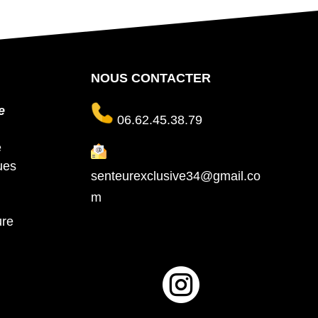
NOUS CONTACTER
e
06.62.45.38.79
e
ues
senteurexclusive34@gmail.co
m
ure
