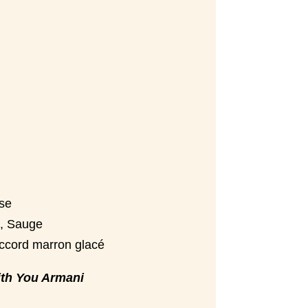
ose
, Sauge
Accord marron glacé
ith You Armani