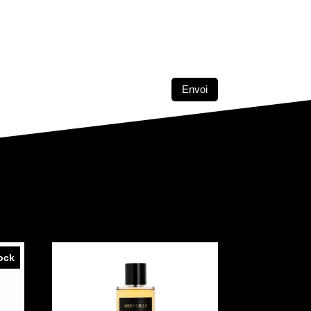
Envoi
ock