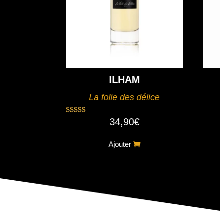
ILHAM
La folie des délice
34,90
€
Note
5.00
sur 5
Ajouter