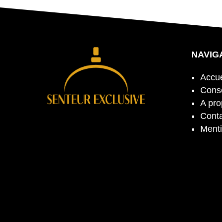
NAVIG
Accue
Conse
A pr
Cont
Menti