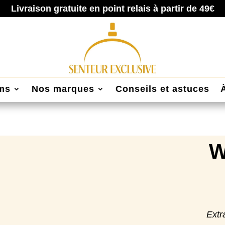
Livraison gratuite en point relais à partir de 49€
ums
Nos marques
Conseils et astuces
W
Extr